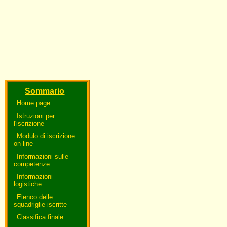
Sommario
Home page
Istruzioni per
l'iscrizione
Modulo di iscrizione
on-line
Informazioni sulle
competenze
Informazioni
logistiche
Elenco delle
squadriglie iscritte
Classifica finale