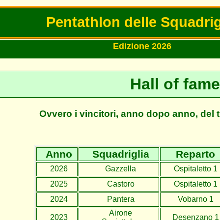
Pentathlon delle Squadrig
Edizione 2026
Hall of fame
Ovvero i vincitori, anno dopo anno, del t
Anno
Squadriglia
Reparto
2026
Gazzella
Ospitaletto 1
2025
Castoro
Ospitaletto 1
2024
Pantera
Vobarno 1
Airone
2023
Desenzano 1