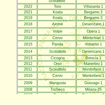
Scoiattolo
2022
Toro
Villasanta 1
2021
Koala
Bergamo 3
2019
Koala
Bergamo 3
2018
Airone
Desenzano 1
2017
Volpe
Opera 1
2016
Cervo
Montichiari 1
2015
Panda
Vobarno 1
2014
Scoiattolo
Desenzano 1
2013
Cicogna
Brescia 1
2012
Orso
Manerbio 1
2011
Scoiattolo
Montorfano 1
2010
Cervo
Montorfano 1
2009
Mangusta
Gussago 1
2008
Tricheco
Milano 35
2007
Tigre
Desenzano 1
2006
Condor
Brescia 5