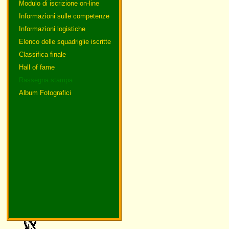
Modulo di iscrizione on-line
Informazioni sulle competenze
Informazioni logistiche
Elenco delle squadriglie iscritte
Classifica finale
Hall of fame
Rassegna stampa
Album Fotografici